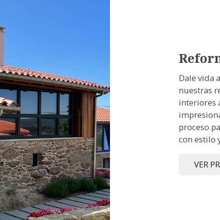
Refor
Dale vida 
nuestras r
interiores
impresiona
proceso pa
con estilo 
VER P