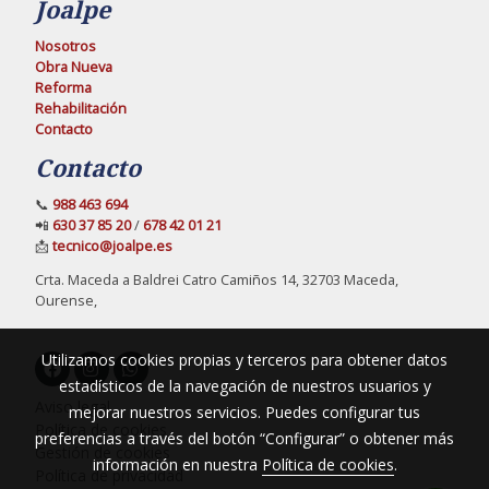
Joalpe
Nosotros
Obra Nueva
Reforma
Rehabilitación
Contacto
Contacto
📞
988 463 694
📲
630 37 85 20
/
678 42 01 21
📩
tecnico@joalpe.es
Crta. Maceda a Baldrei Catro Camiños 14, 32703 Maceda,
Ourense,
Utilizamos cookies propias y terceros para obtener datos
estadísticos de la navegación de nuestros usuarios y
Aviso legal
mejorar nuestros servicios. Puedes configurar tus
Política de cookies
preferencias a través del botón “Configurar” o obtener más
Gestión de cookies
información en nuestra
Política de cookies
.
Política de privacidad