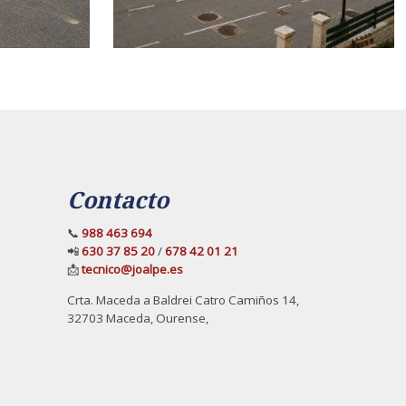
Contacto
📞
988 463 694
📲
630 37 85 20
/
678 42 01 21
📩
tecnico@joalpe.es
Crta. Maceda a Baldrei Catro Camiños 14,
32703 Maceda, Ourense,